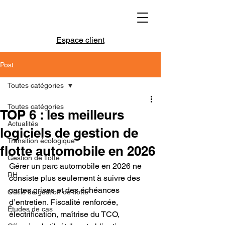
Espace client
Post
Toutes catégories
Toutes catégories
TOP 6 : les meilleurs
Actualités
logiciels de gestion de
Transition écologique
flotte automobile en 2026
Gestion de flotte
Gérer un parc automobile en 2026 ne 
RH
consiste plus seulement à suivre des 
cartes grises et des échéances 
Outils de gestion de flotte
d’entretien. Fiscalité renforcée, 
Études de cas
électrification, maîtrise du TCO, 