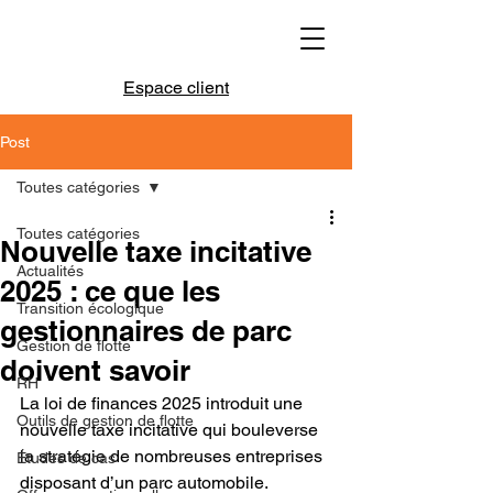
Espace client
Post
Toutes catégories
Toutes catégories
Nouvelle taxe incitative
Actualités
2025 : ce que les
Transition écologique
gestionnaires de parc
Gestion de flotte
doivent savoir
RH
La loi de finances 2025 introduit une 
Outils de gestion de flotte
nouvelle taxe incitative qui bouleverse 
la stratégie de nombreuses entreprises 
Études de cas
disposant d’un parc automobile. 