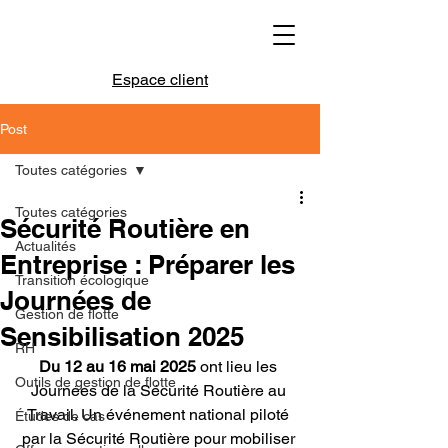
Espace client
Post
Toutes catégories
Toutes catégories
Sécurité Routière en
Actualités
Entreprise : Préparer les
Transition écologique
Journées de
Gestion de flotte
Sensibilisation 2025
RH
Du 12 au 16 mai 2025
 ont lieu les 
Outils de gestion de flotte
Journées de la Sécurité Routière au 
Travail. Un événement national piloté 
Études de cas
par la Sécurité Routière pour mobiliser 