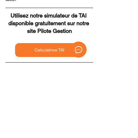
Utilisez notre simulateur de TAI 
disponible gratuitement sur notre 
site Pilote Gestion
Calculatrice TAI
Comment mesurer 
l’impact de la Loi de 
finances 2026 sur sa 
flotte
Les évolutions introduites par la Loi de 