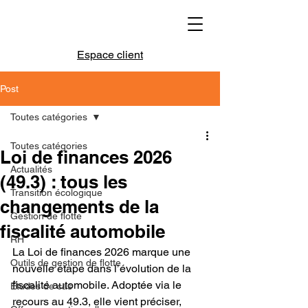
Espace client
Post
Toutes catégories
Toutes catégories
Loi de finances 2026
Actualités
(49.3) : tous les
Transition écologique
changements de la
Gestion de flotte
fiscalité automobile
RH
La Loi de finances 2026 marque une 
Outils de gestion de flotte
nouvelle étape dans l’évolution de la 
fiscalité automobile. Adoptée via le 
Études de cas
recours au 49.3, elle vient préciser, 