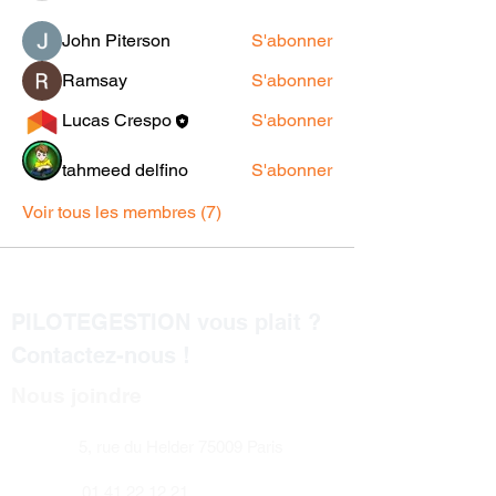
John Piterson
S'abonner
Ramsay
S'abonner
Lucas Crespo
S'abonner
tahmeed delfino
S'abonner
Voir tous les membres (7)
PILOTEGESTION vous plait ?
Contactez-nous !
Nous joindre
5, rue du Helder 75009 Paris
01 41 22 12 21