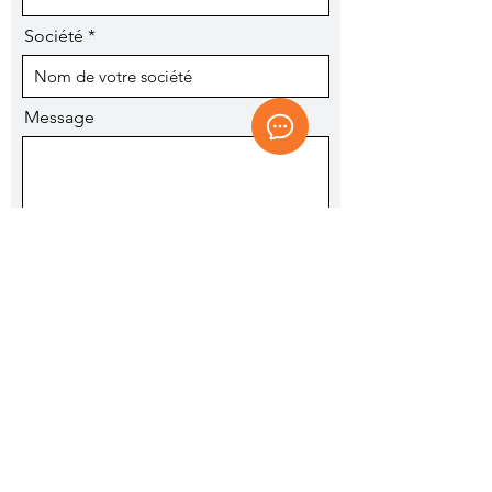
Société
Message
J’accepte les termes et conditions
Voir les conditions d'utilisation
Je veux m'inscrire à la newsletter.
Envoyer
Import
Témoignages