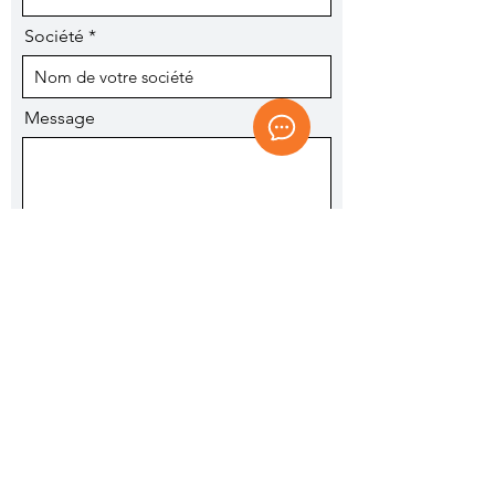
Société
Message
J’accepte les termes et conditions
Voir les conditions d'utilisation
Je veux m'inscrire à la newsletter.
Envoyer
Import
Témoignages