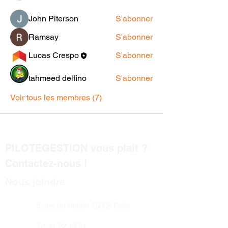
John Piterson
S'abonner
Ramsay
S'abonner
Lucas Crespo
S'abonner
tahmeed delfino
S'abonner
Voir tous les membres (7)
PILOTEGESTION vous plait ?
Contactez-nous !
Nous joindre
5, rue du Helder 75009 Paris
01 41 22 12 21