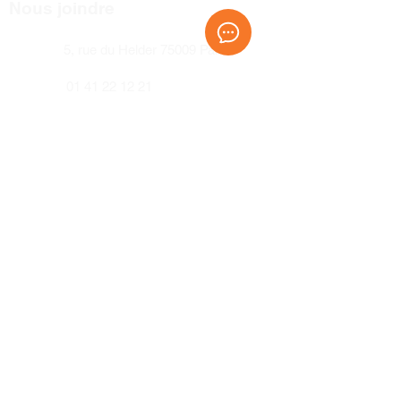
Contactez-nous !
Nous joindre
5, rue du Helder 75009 Paris
01 41 22 12 21
Ouverts du lundi au vendredi
de 9h à 18h
Prénom
Nom de famille