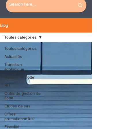
Blog
Toutes catégories
Toutes catégories
Actualités
Transition
écologique
Gestion de flotte
RH
Outils de gestion de
flotte
Études de cas
Offres
promotionnelles
Fiscalité