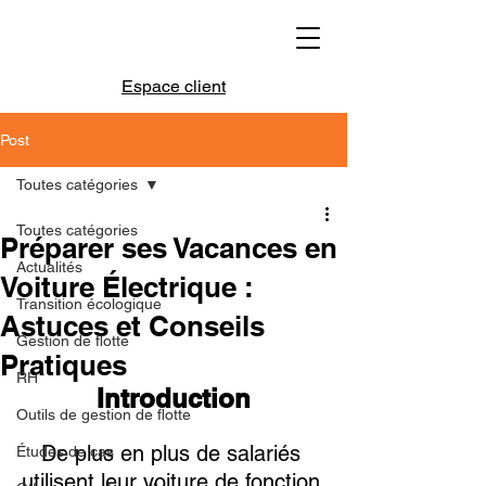
Espace client
Post
Toutes catégories
Toutes catégories
Préparer ses Vacances en
Actualités
Voiture Électrique :
Transition écologique
Astuces et Conseils
Gestion de flotte
Pratiques
RH
Introduction
Outils de gestion de flotte
De plus en plus de salariés 
Études de cas
utilisent leur voiture de fonction 