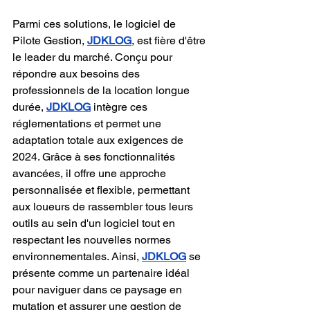
Parmi ces solutions, le logiciel de 
Pilote Gestion, 
JDKLOG
, est fière d'être 
le leader du marché. Conçu pour 
répondre aux besoins des 
professionnels de la location longue 
durée, 
JDKLOG
 intègre ces 
réglementations et permet une 
adaptation totale aux exigences de 
2024. Grâce à ses fonctionnalités 
avancées, il offre une approche 
personnalisée et flexible, permettant 
aux loueurs de rassembler tous leurs 
outils au sein d'un logiciel tout en 
respectant les nouvelles normes 
environnementales. Ainsi, 
JDKLOG
 se 
présente comme un partenaire idéal 
pour naviguer dans ce paysage en 
mutation et assurer une gestion de 