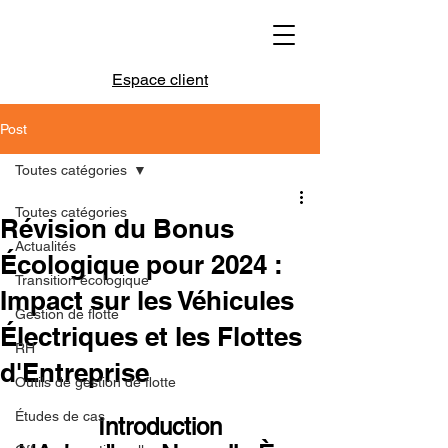
Espace client
Post
Toutes catégories
Toutes catégories
Révision du Bonus
Actualités
Écologique pour 2024 :
Transition écologique
Impact sur les Véhicules
Gestion de flotte
Électriques et les Flottes
RH
d'Entreprise
Outils de gestion de flotte
Études de cas
Introduction