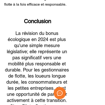
flotte à la fois efficace et responsable.
Conclusion
La révision du bonus 
écologique en 2024 est plus 
qu'une simple mesure 
législative; elle représente un 
pas significatif vers une 
mobilité plus responsable et 
durable. Pour les gestionnaires 
de flotte, les loueurs longue 
durée, les consommateurs et 
les petites entreprises, c'est 
une opportunité de participer 
activement à cette transition. 