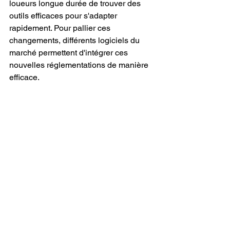
loueurs longue durée de trouver des 
outils efficaces pour s'adapter 
rapidement. Pour pallier ces 
changements, différents logiciels du 
marché permettent d'intégrer ces 
nouvelles réglementations de manière 
efficace.