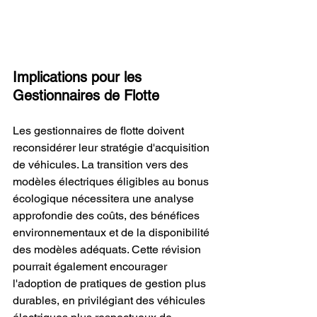
Implications pour les 
Gestionnaires de Flotte
Les gestionnaires de flotte doivent 
reconsidérer leur stratégie d'acquisition 
de véhicules. La transition vers des 
modèles électriques éligibles au bonus 
écologique nécessitera une analyse 
approfondie des coûts, des bénéfices 
environnementaux et de la disponibilité 
des modèles adéquats. Cette révision 
pourrait également encourager 
l'adoption de pratiques de gestion plus 
durables, en privilégiant des véhicules 